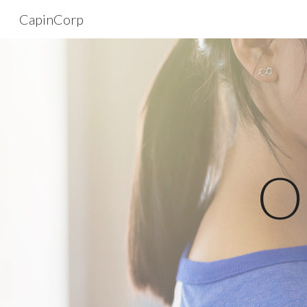
CapinCorp
Sk
O