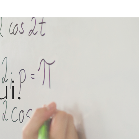
ion
i.